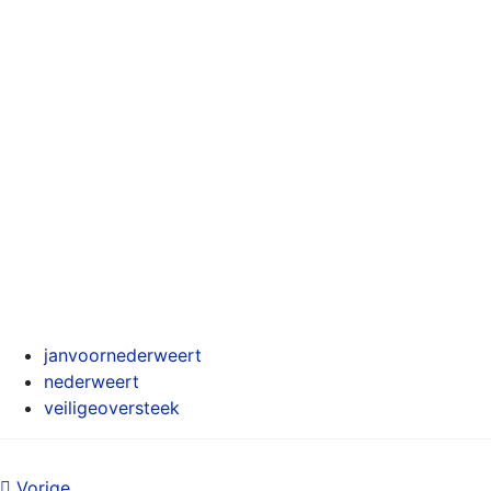
janvoornederweert
nederweert
veiligeoversteek
Vorige