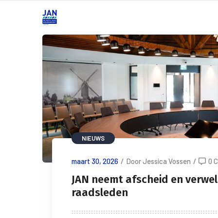
NIEUWS
maart 30, 2026
/
Door Jessica Vossen
/
0 
JAN neemt afscheid en verwe
raadsleden